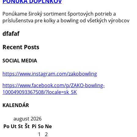
PONUKA DOPLNKOV
Ponúkame široký sortiment športových potrieb a
príslušenstva pre kolky a bowling od všetkých výrobcov
dfafaf
Recent Posts
SOCIAL MEDIA
https://www.instagram.com/zakobowling
https://www.facebook.com/p/ZAKO-bowling-
100049093367508/?locale=sk_SK
KALENDÁR
august 2026
Po
Ut
St
Št
Pi
So
Ne
1
2