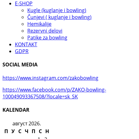
E-SHOP
Kugle (kuglanje i bowling)
Čunjevi ( kuglanje i bowling)
Hemikalije
Rezervni delovi
Patike za bowling
KONTAKT
GDPR
SOCIAL MEDIA
https://www.instagram.com/zakobowling
https://www.facebook.com/p/ZAKO-bowling-
100049093367508/?locale=sk_SK
KALENDAR
август 2026.
П
У
С
Ч
П
С
Н