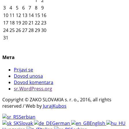
1
2
3
4
5
6
7
8
9
10
11
12
13
14
15
16
17
18
19
20
21
22
23
24
25
26
27
28
29
30
31
Мета
Prijavi se
Dovod unosa
Dovod komentara
sr.WordPress.org
Copyright © ZAKO SLOVAKIA s. r. o., 2016, all rights
reserved / Web by
JurajKubos
Serbian
Slovak
German
English